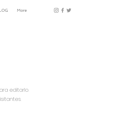
LOG
More
ara editarlo.
sitantes.