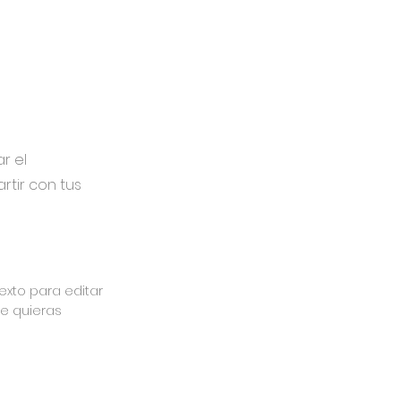
r el
tir con tus
texto para editar
ue quieras