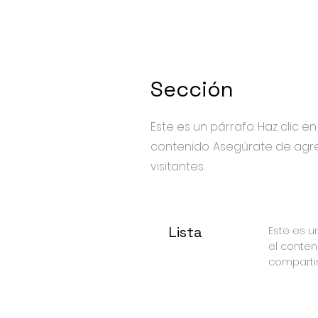
Sección
Este es un párrafo. Haz clic en
contenido. Asegúrate de agre
visitantes.
Lista
Este es un
el conten
compartir 