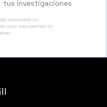
 tus investigaciones
rt@s acompañan tus
 en curso para optimizar los
ienes.
ll