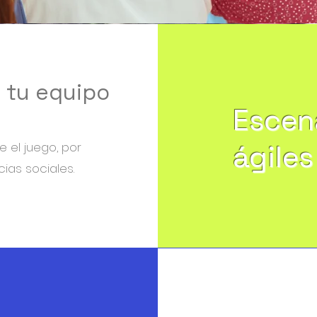
e tu equipo
Escen
 el juego, por
ágile
cias sociales.