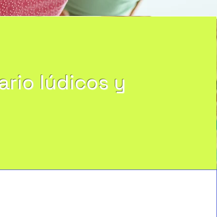
ario lúdicos y
s