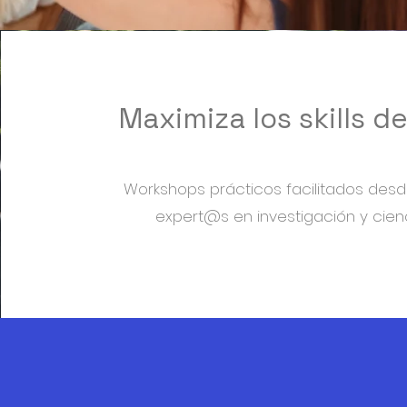
Maximiza los skills d
Workshops prácticos facilitados desde
expert@s en investigación y cien