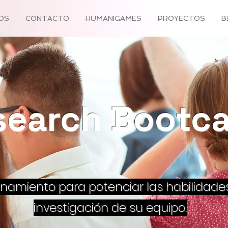
IOS
CONTACTO
HUMANIGAMES
PROYECTOS
B
search Bootc
enamiento para potenciar las habilidade
investigación de su equipo.