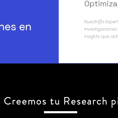
Optimiza
Nuestr@s Expe
nes en
investigaciones
insights que obt
Creemos tu Research pi