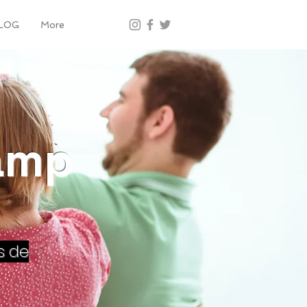
LOG
More
amp
s de